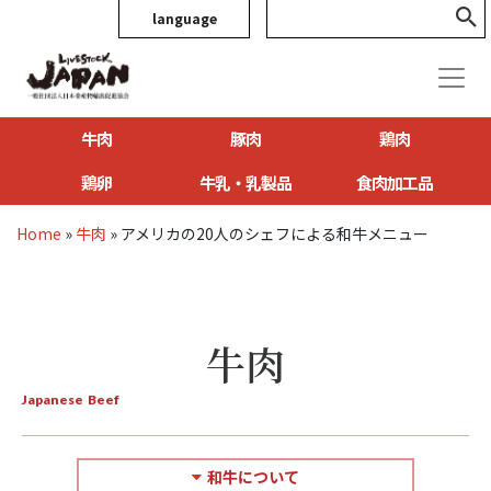
language
牛肉
豚肉
鶏肉
鶏卵
牛乳・乳製品
食肉加工品
Home
»
牛肉
»
アメリカの20人のシェフによる和牛メニュー
牛肉
Japanese Beef
和牛について