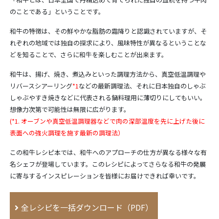
のことである」ということです。
和牛の特徴は、その鮮やかな脂肪の霜降りと認識されていますが、そ
れぞれの地域では独自の探求により、風味特性が異なるということな
どを知ることで、さらに和牛を楽しむことが出来ます。
和牛は、揚げ、焼き、煮込みといった調理方法から、真空低温調理や
リバースシアーリング
*1
などの最新調理法、それに日本独自のしゃぶ
しゃぶやすき焼きなどに代表される鍋料理用に薄切りにしてもいい。
想像力次第で可能性は無限に広がります。
(*1. オーブンや真空低温調理器などで肉の深部温度を先に上げた後に
表面への強火調理を施す最新の調理法）
この和牛レシピ本では、和牛へのアプローチの仕方が異なる様々な有
名シェフが登場しています。このレシピによってさらなる和牛の発展
に寄与するインスピレーションを皆様にお届けできれば幸いです。
全レシピを一括ダウンロード（PDF）