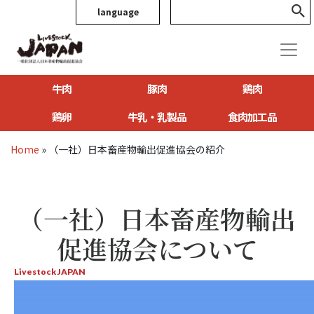
language
牛肉
豚肉
鶏肉
鶏卵
牛乳・乳製品
食肉加工品
Home
»
（一社）日本畜産物輸出促進協会の紹介
（一社）日本畜産物輸出
促進協会について
Livestock JAPAN