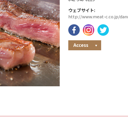
ウェブサイト:
http://www.meat-c.co.jp/dan
Access