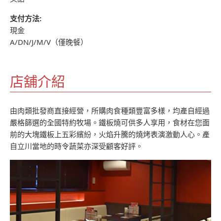
支付方法:
現金
A/DN/J/M/V（僅晚餐）
店舖介紹
由肉類批發商直接經營，所購肉食種類豐富多樣，均產自經過
嚴格篩選的全國特約牧場。鐵板燒可供多人享用，食材在您面
前的大塊鐵板上五彩繽紛，火焰升騰的燒烤表演激動人心。產
自立川當地的時令蔬菜亦深受顧客好評。