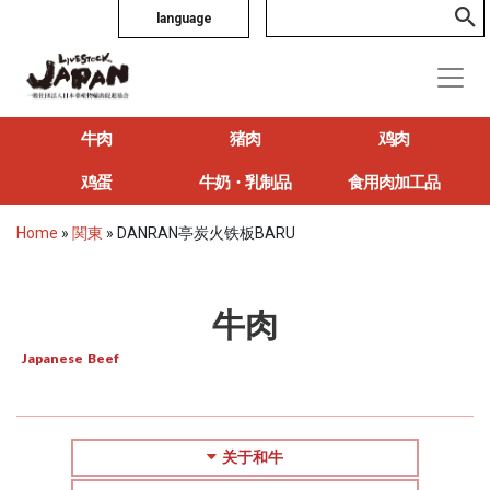
language
牛肉
猪肉
鸡肉
鸡蛋
牛奶・乳制品
食用肉加工品
Home
»
関東
»
DANRAN亭炭火铁板BARU
牛肉
Japanese Beef
关于和牛