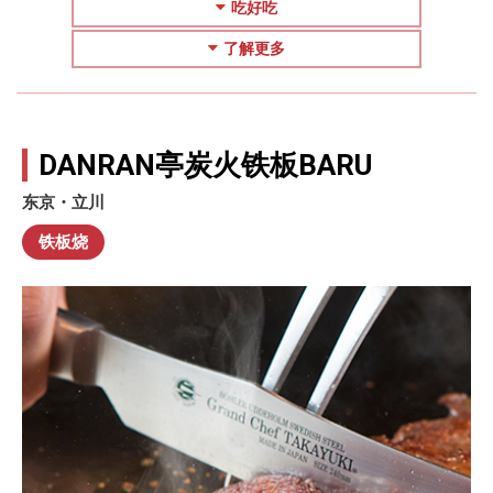
吃好吃
了解更多
DANRAN亭炭火铁板BARU
东京・立川
铁板烧