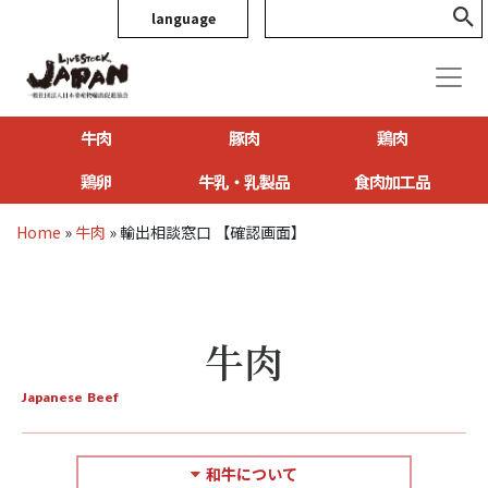
language
牛肉
豚肉
鶏肉
鶏卵
牛乳・乳製品
食肉加工品
Home
»
牛肉
»
輸出相談窓口 【確認画面】
牛肉
Japanese Beef
和牛について