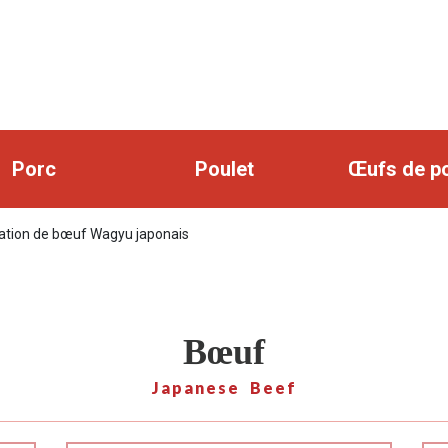
Porc
Poulet
Œufs de p
tation de bœuf Wagyu japonais
Bœuf
Japanese Beef