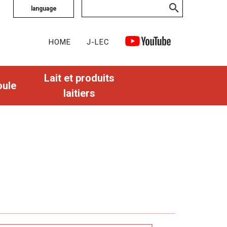
language
HOME
J-LEC
Lait et produits
oule
laitiers