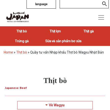
language
Thịt bò
Thịt lợn
Thịt gà
Trứng gà
Sữa và sản phẩm bơ sữa
Home
»
Thịt bò
»
Quầy tư vấn Nhập khẩu Thịt bò Wagyu Nhật Bản
Thịt bò
Japanese Beef
Về Wagyu