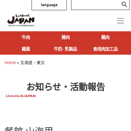
language
牛肉
豬肉
雞肉
雞蛋
牛奶 ‧ 乳製品
食用肉加工品
Home
»
北海道・東北
お知らせ・活動報告
Livestock JAPAN