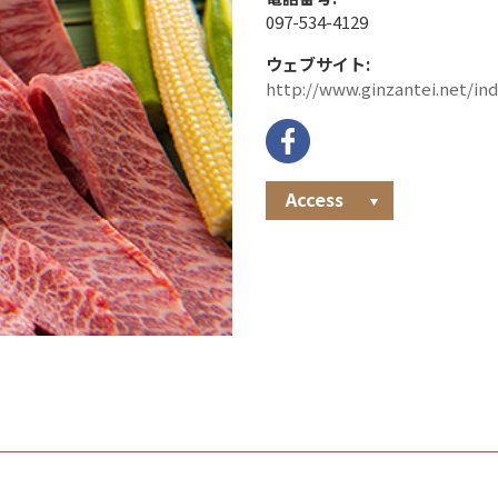
097-534-4129
ウェブサイト:
http://www.ginzantei.net/in
Access