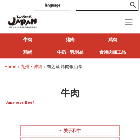
language
牛肉
猪肉
鸡肉
鸡蛋
牛奶・乳制品
食用肉加工品
Home
»
九州・沖縄
»
肉之藏 烤肉银山亭
牛肉
Japanese Beef
关于和牛