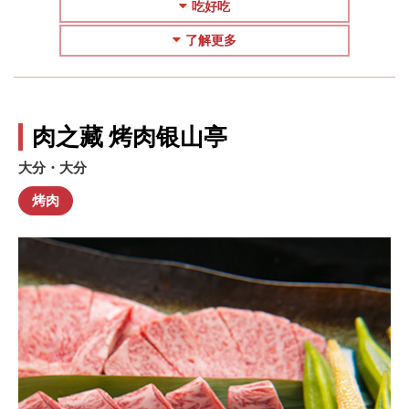
吃好吃
了解更多
肉之藏 烤肉银山亭
大分・大分
烤肉