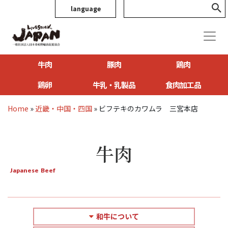
language
牛肉
豚肉
鶏肉
鶏卵
牛乳・乳製品
食肉加工品
Home
»
近畿・中国・四国
»
ビフテキのカワムラ 三宮本店
牛肉
Japanese Beef
和牛について