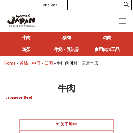
language
牛肉
猪肉
鸡肉
鸡蛋
牛奶・乳制品
食用肉加工品
Home
»
近畿・中国・四国
»
牛排的川村 三宮本店
牛肉
Japanese Beef
关于和牛