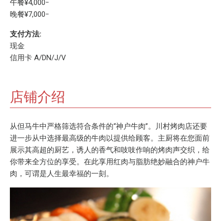
午餐¥4,000ｰ
晚餐¥7,000ｰ
支付方法:
现金
信用卡 A/DN/J/V
店铺介绍
从但马牛中严格筛选符合条件的“神户牛肉”。川村烤肉店还要
进一步从中选择最高级的牛肉以提供给顾客。主厨将在您面前
展示其高超的厨艺，诱人的香气和吱吱作响的烤肉声交织，给
你带来全方位的享受。在此享用红肉与脂肪绝妙融合的神户牛
肉，可谓是人生最幸福的一刻。