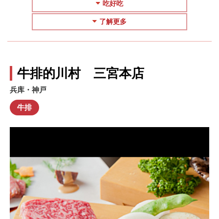
吃好吃
了解更多
牛排的川村 三宮本店
兵库・神戸
牛排