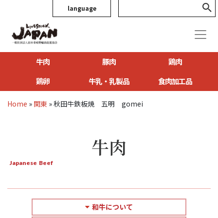
language
牛肉
豚肉
鶏肉
鶏卵
牛乳・乳製品
食肉加工品
Home
»
関東
»
秋田牛鉄板焼 五明 gomei
牛肉
Japanese Beef
和牛について