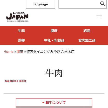
language
牛肉
豚肉
鶏肉
鶏卵
牛乳・乳製品
食肉加工品
Home
»
関東
»
焼肉ダイニングみやび 六本木店
牛肉
Japanese Beef
和牛について