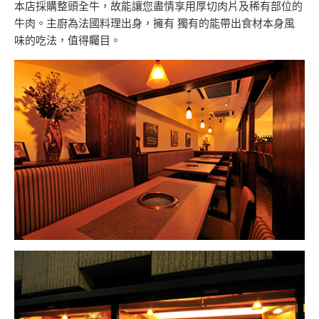
本店採購整頭全牛，故能讓您盡情享用厚切肉片及稀有部位的
牛肉。主廚為法國料理出身，擁有 獨有的能帶出食材本身風
味的吃法，值得矚目。