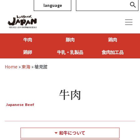
language
牛肉
豚肉
鶏肉
鶏卵
牛乳・乳製品
食肉加工品
Home
»
東海
»
槍見舘
牛肉
Japanese Beef
和牛について