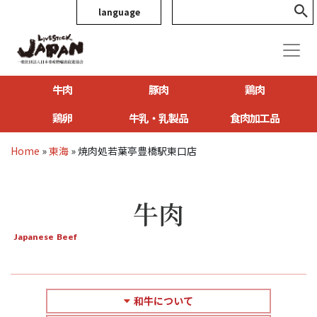
language
牛肉
豚肉
鶏肉
鶏卵
牛乳・乳製品
食肉加工品
Home
»
東海
»
焼肉処若葉亭豊橋駅東口店
牛肉
Japanese Beef
和牛について