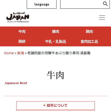
language
牛肉
豚肉
鶏肉
鶏卵
牛乳・乳製品
食肉加工品
Home
»
東海
»
老舗肉屋の飛騨牛あぶり握り寿司 湯島庵
牛肉
Japanese Beef
和牛について