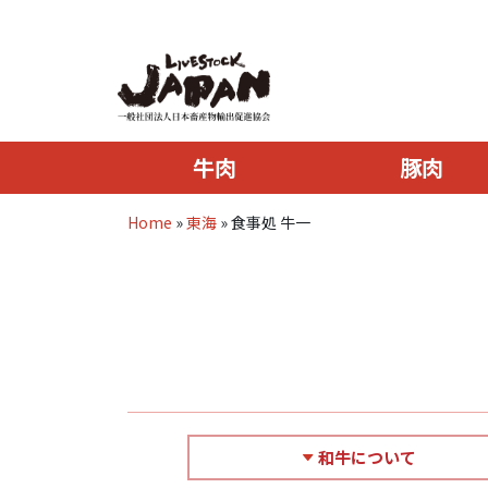
牛肉
豚肉
Home
»
東海
»
食事処 牛一
和牛について