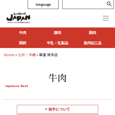
language
牛肉
豚肉
鶏肉
鶏卵
牛乳・乳製品
食肉加工品
Home
»
九州・沖縄
»
華蓮 博多店
牛肉
Japanese Beef
和牛について