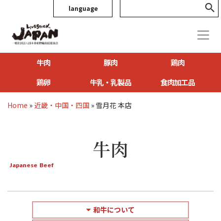
language
牛肉
豚肉
鶏肉
鶏卵
牛乳・乳製品
食肉加工品
Home
»
近畿・中国・四国
»
雪月花 本店
牛肉
Japanese Beef
和牛について