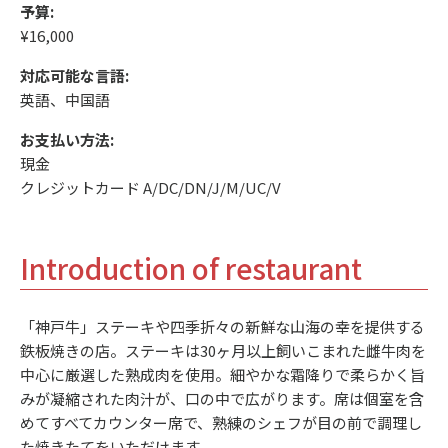
予算:
¥16,000
対応可能な言語:
英語、中国語
お支払い方法:
現金
クレジットカード A/DC/DN/J/M/UC/V
Introduction of restaurant
「神戸牛」ステーキや四季折々の新鮮な山海の幸を提供する
鉄板焼きの店。ステーキは30ヶ月以上飼いこまれた雌牛肉を
中心に厳選した熟成肉を使用。細やかな霜降りで柔らかく旨
みが凝縮された肉汁が、口の中で広がります。席は個室を含
めてすべてカウンター席で、熟練のシェフが目の前で調理し
た焼きたてをいただけます。