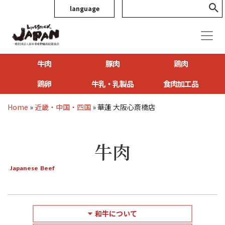
language
牛肉
豚肉
鶏肉
鶏卵
牛乳・乳製品
食肉加工品
Home
»
近畿・中国・四国
»
華蓮 大阪心斎橋店
牛肉
Japanese Beef
和牛について