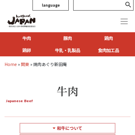
language
牛肉
豚肉
鶏肉
鶏卵
牛乳・乳製品
食肉加工品
Home
»
関東
»
焼肉あぐり新田庵
牛肉
Japanese Beef
和牛について