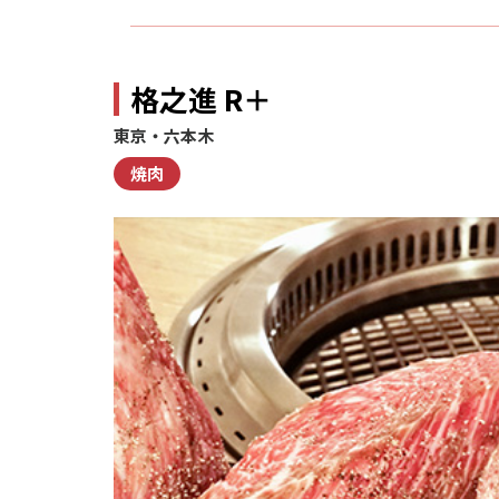
格之進 R＋
東京・六本木
焼肉