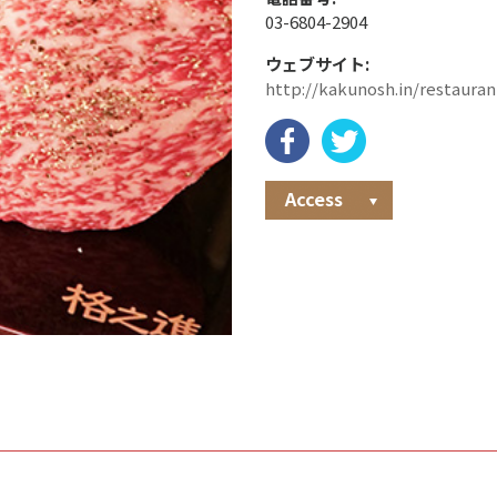
03-6804-2904
ウェブサイト:
http://kakunosh.in/restaura
Access