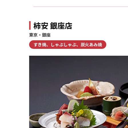
柿安 銀座店
東京・銀座
すき焼、しゃぶしゃぶ、炭火あみ焼