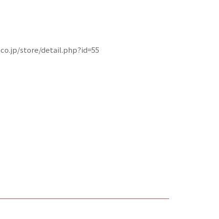
co.jp/store/detail.php?id=55