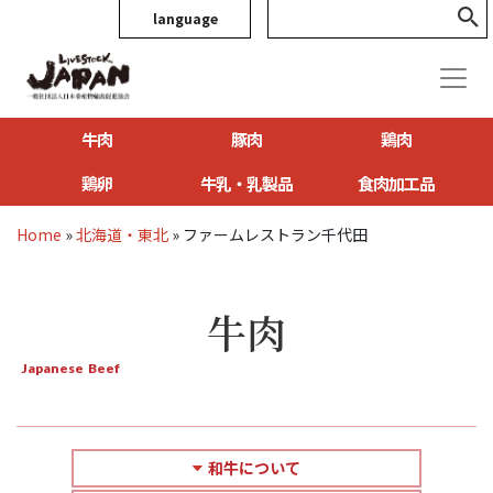
language
牛肉
豚肉
鶏肉
鶏卵
牛乳・乳製品
食肉加工品
Home
»
北海道・東北
»
ファームレストラン千代田
牛肉
Japanese Beef
和牛について