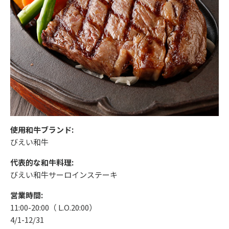
使用和牛ブランド:
びえい和牛
代表的な和牛料理:
びえい和牛サーロインステーキ
営業時間:
11:00-20:00（ L.O.20:00）
4/1-12/31