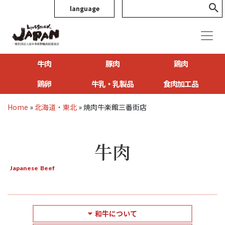
language
牛肉
豚肉
鶏肉
鶏卵
牛乳・乳製品
食肉加工品
Home
»
北海道・東北
»
焼肉牛楽館三番街店
牛肉
Japanese Beef
和牛について