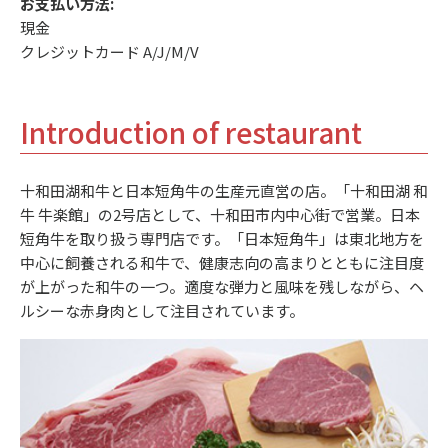
お支払い方法:
現金
クレジットカード A/J/M/V
Introduction of restaurant
十和田湖和牛と日本短角牛の生産元直営の店。「十和田湖 和
牛 牛楽館」の2号店として、十和田市内中心街で営業。日本
短角牛を取り扱う専門店です。「日本短角牛」は東北地方を
中心に飼養される和牛で、健康志向の高まりとともに注目度
が上がった和牛の一つ。適度な弾力と風味を残しながら、ヘ
ルシーな赤身肉として注目されています。