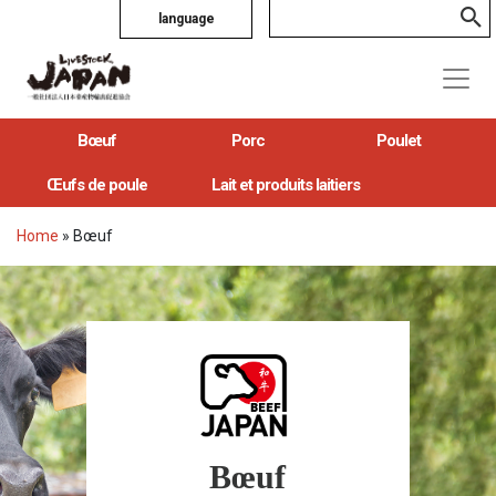
language
Bœuf
Porc
Poulet
Œufs de poule
Lait et produits laitiers
Home
»
Bœuf
Bœuf