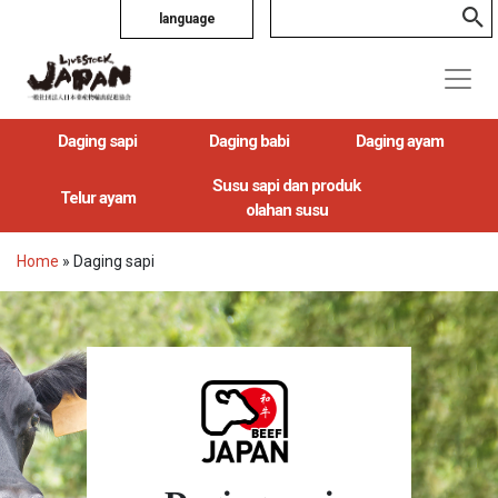
language
Daging sapi
Daging babi
Daging ayam
Susu sapi dan produk
Telur ayam
olahan susu
Home
»
Daging sapi