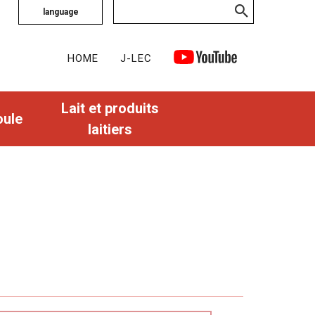
language
HOME
J-LEC
Lait et produits
oule
laitiers