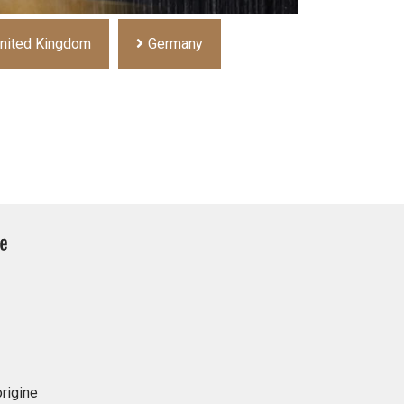
nited Kingdom
Germany
rigine