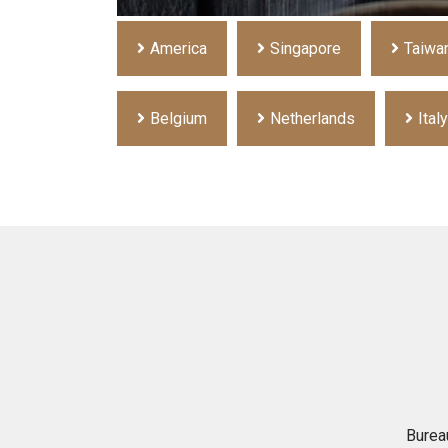
America
Singapore
Taiwa
Belgium
Netherlands
Italy
Burea