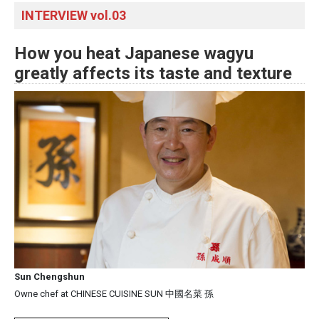
INTERVIEW vol.03
How you heat Japanese wagyu
greatly affects its taste and texture
Sun Chengshun
Owne chef at CHINESE CUISINE SUN 中國名菜 孫