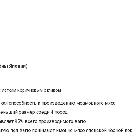
ионы Японии)
с лёгким коричневым отливом
кая способность к произведению мраморного мяса
еньший размер среди 4 пород
авляет 95% всего производимого вагю
стую под вагю понимают именно мясо японской чёрной по