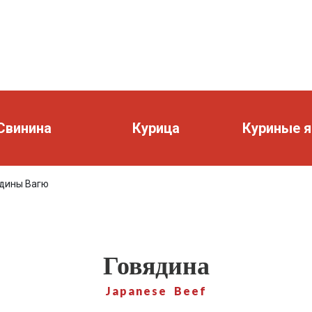
Свинина
Курица
Куриные я
ядины Вагю
Говядина
Japanese Beef