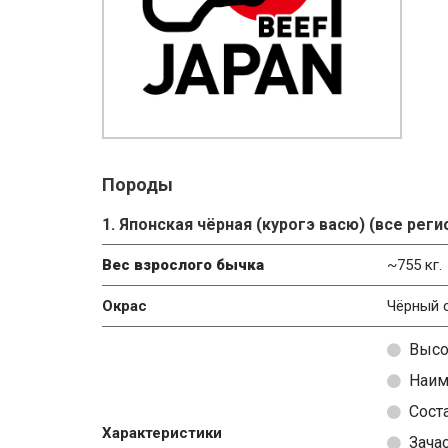
Породы
1. Японская чёрная (курогэ васю) (все рег
Вес взрослого бычка
~755 кг.
Окрас
Чёрный 
Высо
Наим
Сост
Характеристики
Зача