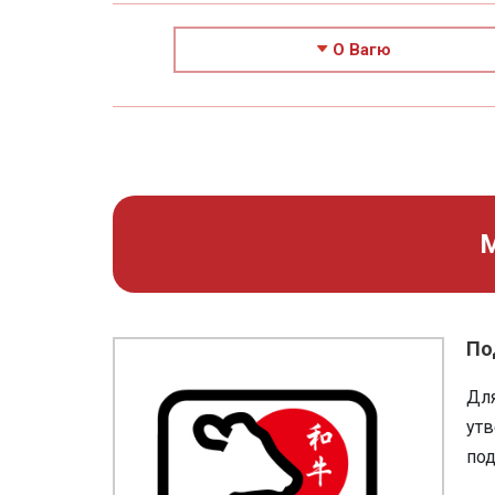
О Вагю
М
По
Для
утв
под