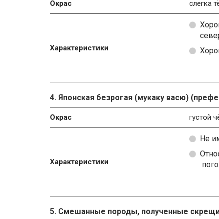
Окрас
слегка 
Хоро
севе
Характеристики
Хоро
4. Японская безрогая (мукаку васю) (префе
Окрас
густой 
Не и
Отно
Характеристики
пого
5. Смешанные породы, полученные скрещ