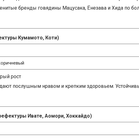
енитые бренды говядины Мацусака, Ёнезава и Хида по бо
фектуры Кумамото, Коти)
коричневый
рый рост
дают послушным нравом и крепким здоровьем. Устойчив
префектуры Ивате, Аомори, Хоккайдо)