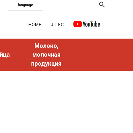
language
HOME
J-LEC
Молоко,
йца
молочная
продукция