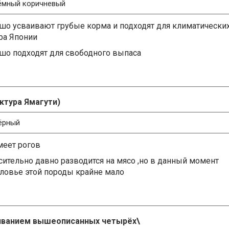
тёмный коричневый
шо усваивают грубые корма и подходят для климатически
ра Японии
шо подходят для свободного выпаса
ктура Ямагути)
чёрный
меет рогов
сительно давно разводится на мясо ,но в данный момент
ловье этой породы крайне мало
иванием вышеописанных четырёх\