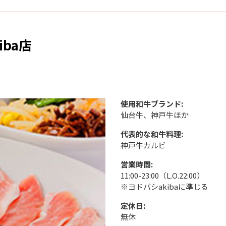
iba店
使用和牛ブランド:
仙台牛、神戸牛ほか
代表的な和牛料理:
神戸牛カルビ
営業時間:
11:00-23:00（L.O.22:00）
※ヨドバシakibaに準じる
定休日:
無休