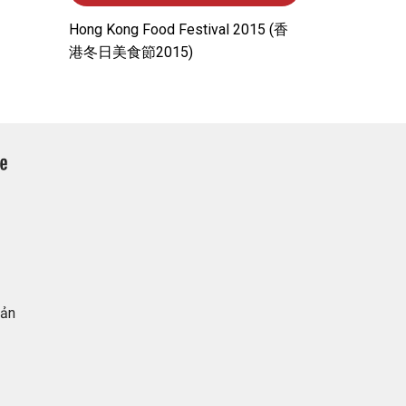
Hong Kong Food Festival 2015 (⾹
港冬⽇美⾷節2015)
Bản