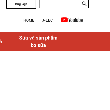
language
HOME
J-LEC
Sữa và sản phẩm
à
bơ sữa