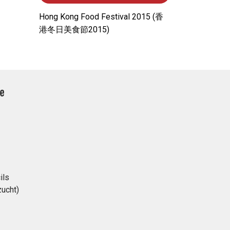
Hong Kong Food Festival 2015 (⾹
港冬⽇美⾷節2015)
ils
ucht)