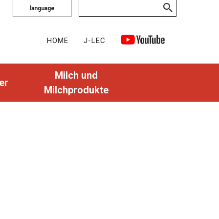
language
HOME
J-LEC
Milch und
er
Milchprodukte