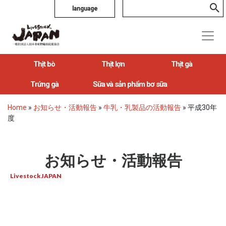
language
Thịt bò
Thịt lợn
Thịt gà
Trứng gà
Sữa và sản phẩm bơ sữa
Home
»
お知らせ・活動報告
»
牛乳・乳製品の活動報告
»
平成30年
度
お知らせ・活動報告
Livestock JAPAN