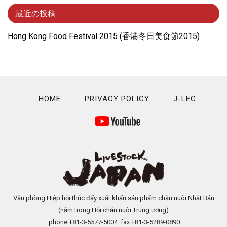
最近の投稿
Hong Kong Food Festival 2015 (⾹港冬⽇美⾷節2015)
HOME
PRIVACY POLICY
J-LEC
Văn phòng Hiệp hội thúc đẩy xuất khẩu sản phẩm chăn nuôi Nhật Bản
(nằm trong Hội chăn nuôi Trung ương)
phone +81-3-5577-5004 fax.+81-3-5289-0890