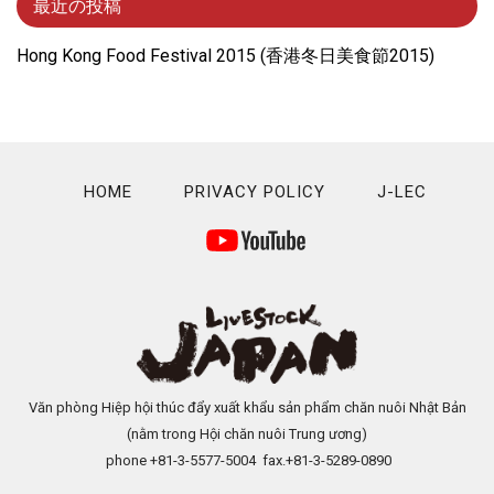
最近の投稿
Hong Kong Food Festival 2015 (⾹港冬⽇美⾷節2015)
HOME
PRIVACY POLICY
J-LEC
Văn phòng Hiệp hội thúc đẩy xuất khẩu sản phẩm chăn nuôi Nhật Bản
(nằm trong Hội chăn nuôi Trung ương)
phone +81-3-5577-5004 fax.+81-3-5289-0890