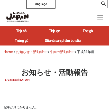
language
Thịt bò
Thịt lợn
Thịt gà
Trứng gà
Sữa và sản phẩm bơ sữa
Home
»
お知らせ・活動報告
»
牛肉の活動報告
»
平成31年度
お知らせ・活動報告
Livestock JAPAN
記事が見つかりません。