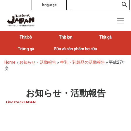
language
Thịt bò
Thịt lợn
Thịt gà
Trứng gà
Sữa và sản phẩm bơ sữa
Home
»
お知らせ・活動報告
»
牛乳・乳製品の活動報告
»
平成27年
度
お知らせ・活動報告
Livestock JAPAN