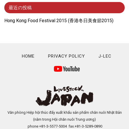
最近の投稿
Hong Kong Food Festival 2015 (⾹港冬⽇美⾷節2015)
HOME
PRIVACY POLICY
J-LEC
Văn phòng Hiệp hội thúc đẩy xuất khẩu sản phẩm chăn nuôi Nhật Bản
(nằm trong Hội chăn nuôi Trung ương)
phone +81-3-5577-5004 fax.+81-3-5289-0890