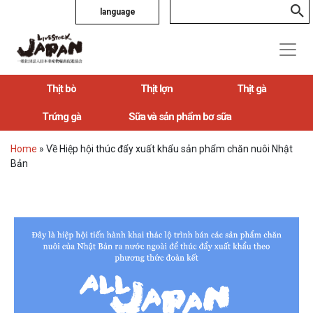
language
Thịt bò
Thịt lợn
Thịt gà
Trứng gà
Sữa và sản phẩm bơ sữa
Home
»
Về Hiệp hội thúc đẩy xuất khẩu sản phẩm chăn nuôi Nhật
Bản