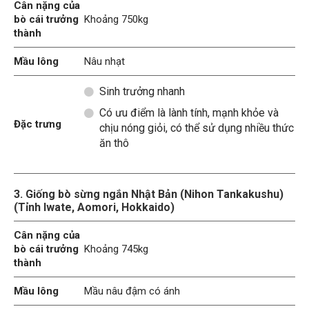
Cân nặng của
bò cái trưởng
Khoảng 750kg
thành
Mầu lông
Nâu nhạt
Sinh trưởng nhanh
Có ưu điểm là lành tính, mạnh khỏe và
Đặc trưng
chịu nóng giỏi, có thể sử dụng nhiều thức
ăn thô
3. Giống bò sừng ngắn Nhật Bản (Nihon Tankakushu)
(Tỉnh Iwate, Aomori, Hokkaido)
Cân nặng của
bò cái trưởng
Khoảng 745kg
thành
Mầu lông
Mầu nâu đậm có ánh