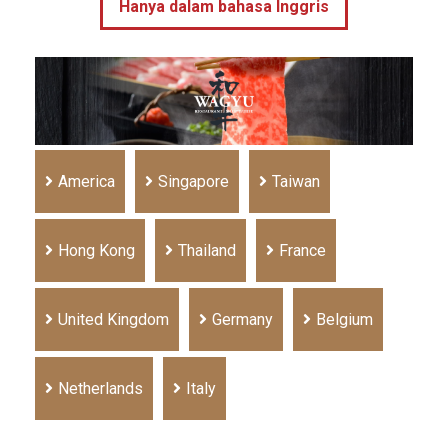
Hanya dalam bahasa Inggris
America
Singapore
Taiwan
Hong Kong
Thailand
France
United Kingdom
Germany
Belgium
Netherlands
Italy