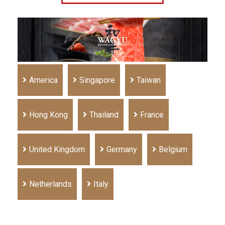
America
Singapore
Taiwan
Hong Kong
Thailand
France
United Kingdom
Germany
Belgium
Netherlands
Italy