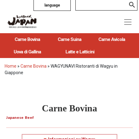
language
Carne Bovina
Carne Suina
Carne Avicola
Uova di Gallina
Latte e Latticini
Home
»
Carne Bovina
»
WAGYUNAVI Ristoranti di Wagyu in
Giappone
Carne Bovina
Japanese Beef