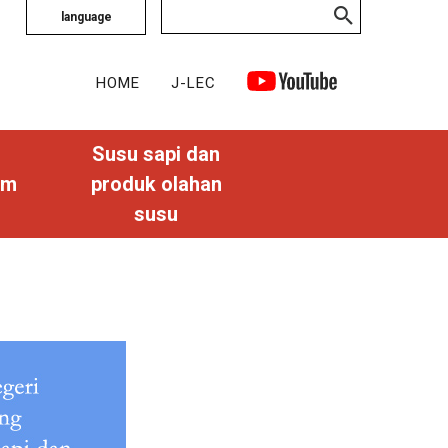
language
HOME
J-LEC
Susu sapi dan
am
produk olahan
susu