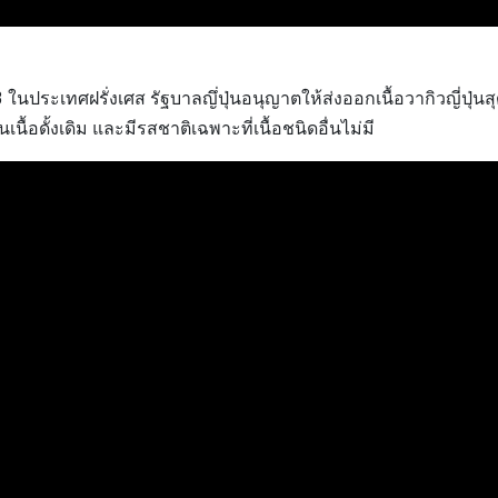
 ในประเทศฝรั่งเศส รัฐบาลญึ่ปุ่นอนุญาตให้ส่งออกเนื้อวากิวญี่ปุ่นสุ
เนื้อดั้งเดิม และมีรสชาติเฉพาะที่เนื้อชนิดอื่นไม่มี