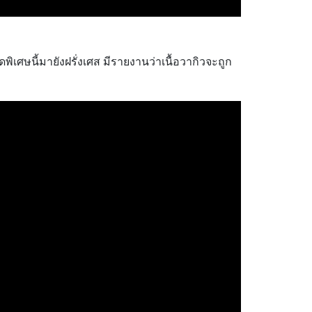
ดพิเศษนี้มายังฝรั่งเศส มีรายงานว่าเนื้อวากิวจะถูก