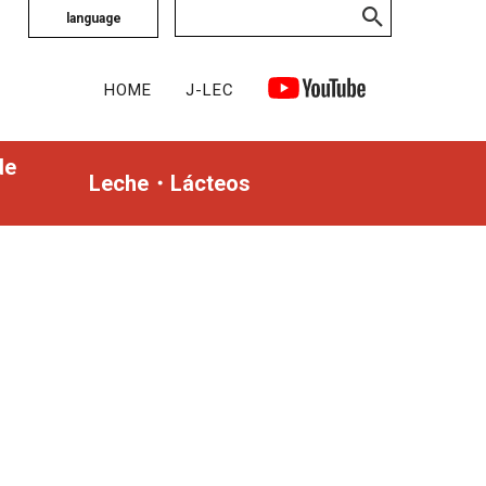
language
HOME
J-LEC
de
Leche・Lácteos