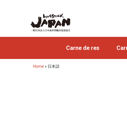
Carne de res
Car
Home
»
日本語