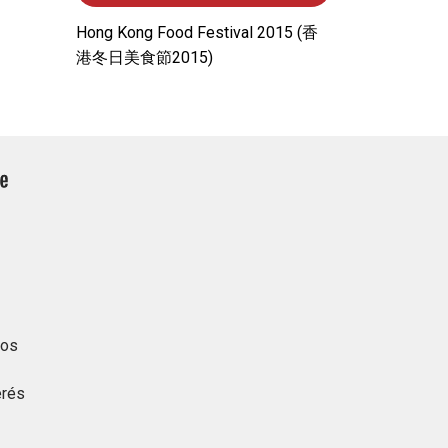
Hong Kong Food Festival 2015 (⾹
港冬⽇美⾷節2015)
tos
erés