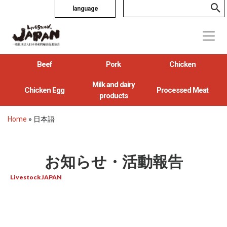
language
Beef
Pork
Chicken
Milk and dairy
Chicken Egg
Processed Meat
products
Home
»
日本語
お知らせ・活動報告
Livestock JAPAN