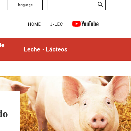
language
HOME
J-LEC
de
Leche・Lácteos
do