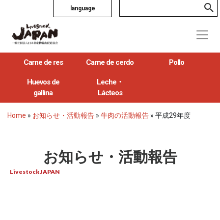
language
Carne de res
Carne de cerdo
Pollo
Huevos de
Leche・
gallina
Lácteos
Home
»
お知らせ・活動報告
»
牛肉の活動報告
»
平成29年度
お知らせ・活動報告
Livestock JAPAN