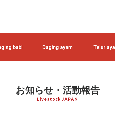
ging babi
Daging ayam
Telur ay
お知らせ・活動報告
Livestock JAPAN