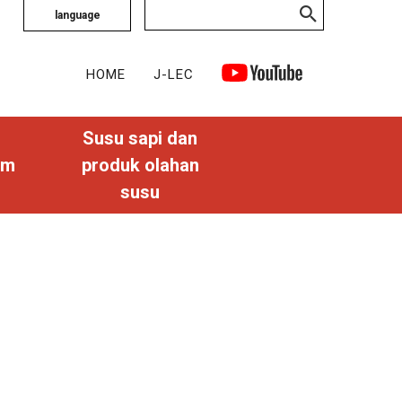
language
HOME
J-LEC
Susu sapi dan
am
produk olahan
susu